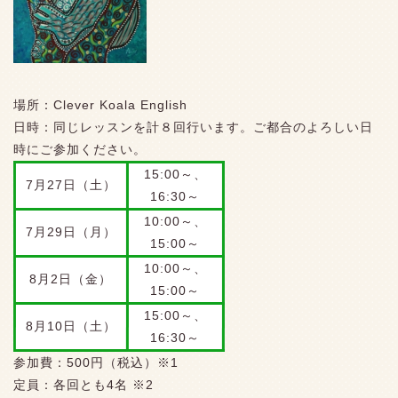
場所：
Clever Koala English
日時：同じレッスンを計８回行います。ご都合のよろしい日
時にご参加ください。
15:00～、
7月
27
日（土）
16:30～
10:00～、
7
月
29
日（月）
15:00～
10:00～、
8
月
2
日（金）
15:00～
15:00～、
8
月
10
日（土）
16:30～
参加費：
500
円（税込）※
1
定員：各回とも
4
名 ※
2